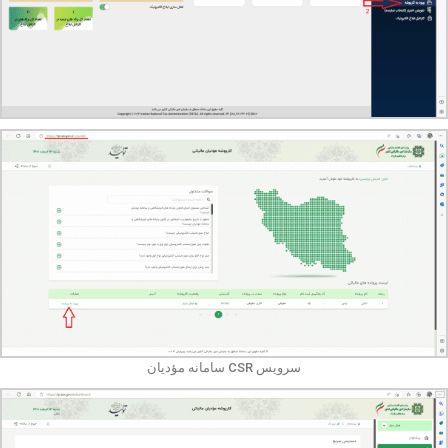
سرویس CSR سامانه مؤدیان