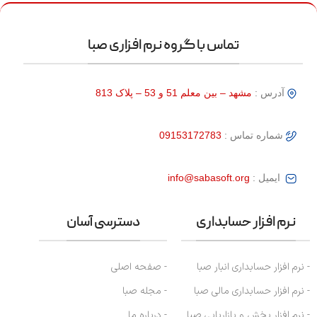
تماس با گروه نرم افزاری صبا
آدرس :
مشهد – بین معلم 51 و 53 – پلاک 813
شماره تماس :
09153172783
ایمیل :
info@sabasoft.org
نرم افزار حسابداری
دسترسی آسان
- نرم افزار حسابداری انبار صبا
- صفحه اصلی
- نرم افزار حسابداری مالی صبا
- مجله صبا
- نرم افزار پخش و بازاریابی صبا
- درباره ما