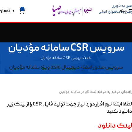
عبور به ناوبری
0
منو
0
تومان
رفتن به محتوای اصلی
سرویس CSR سامانه مؤدیان
خانه
سرویس CSR سامانه مؤدیان
سرویس صدور امضاء دیجیتال
ویژه سامانه مؤدیان
(CSR)
راهنمای مرحله به مرحله ثبت نام در سامانه مودیان
لطفا ابتدا نرم افزار مورد نیاز جهت تولید فایل CSR را از لینک زیر
دانلود کنید
لینک دانلود